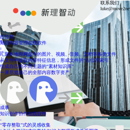
联系我们
-
-
vision
-
-
mission
占位符
知识内容管理在线软件
成事
知识创作协作在线软件
语音识别
输入音频，从中识别语音
人物识别
输入视频，从中识别人物
人物识别
输入图片，从中识别人脸
物体识别
输入图片，从中识别特定的对象
文字识别
输入图片，从中识别文字
文字识别
输入文字内容的图片，从中识别文字
定制
软硬件产品
软硬件产品
软硬件产品
服务
接口服务
接口服务实例
外包
深度学习
深度学习
融媒体内容管理项目
浙江某市电视台
电视台对图片、视频等融媒体海量数据
态度
因为困难所以去做
占位符
知识内容管理在线软件
成事
知识创作协作在线软件
智能蜂箱
物联网解决方案
以物联网为核心理念，为物理蜂箱
通用OCR
文档OCR
预案智能管理与指挥系
北京市某区公安局
实时响应110报警电话
趣向
机器视觉 / 知
智
移
填
汇聚本地和网盘中的图片、视频、音频、文档等各类文件
“零存整取”式的灵感收集
汇聚本地和网盘中的图片、视频、音频、文档等各类文件
“零存整取”式的灵感收集
luke@move2ne
转换为文字输出
产品
委托设计
委托生产
委托开发
定制
委托开发
云端部署
委托
训练数据的
训练数据的
提供基于内容的快速检索、一屏尽览的
因为兴趣所以坚持
注入大数据，提供监测与能力，从
态的案事件类别和响应
内容感知 / 异
视
从文件中提取内容特征信息，形成文件的“占位符索引”
“卡片盒笔记”式的素材/知识点整理形成关系图谱
从文件中提取内容特征信息，形成文件的“占位符索引”
“卡片盒笔记”式的素材/知识点整理形成关系图谱
外包采集
外包打标
功能，可以基于人物、场所、主题词、
因为未知所以投入
而提升实现养蜂行业的降本增效。
字化预案的对等处置流
AR / MR / 
·
生成自己的不同主题的“素材知识库”
一张便签就是一个任务的敏捷工作任务管理
生成自己的不同主题的“素材知识库”
一张便签就是一个任务的敏捷工作任务管理
语音内容等对图片或视频内容进行搜索
因为认真所以幸运
· AIoT技术，视觉算法+物联网平台
区域、适配应急物资，
IOT / 企业信
·
一屏尽览自己的全部内容数字资产
按主题或便签召集同伴一起创作、讨论
一屏尽览自己的全部内容数字资产
按主题或便签召集同伴一起创作、讨论
或分类，形成不同的归档集合。
因为自觉所以合作
· 超低功耗，光伏充电，续航30天
措施，实现案事件的一
·
因为不同所以自由
· 实时监控温湿度，智能调节
·
因为新知所以快乐
· 多传感器融合，进行大数据分析